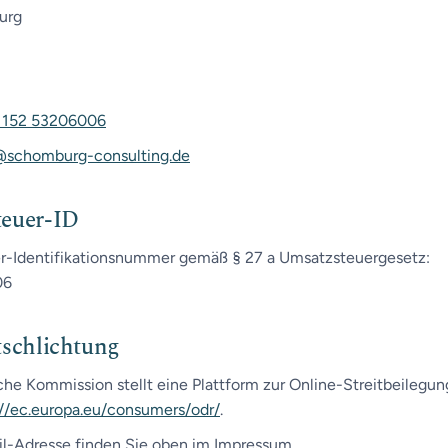
urg
 152 53206006
@schomburg-consulting.de
euer-ID
r-Identifikationsnummer gemäß § 27 a Umsatzsteuergesetz:
06
tschlichtung
che Kommission stellt eine Plattform zur Online-Streitbeilegu
://ec.europa.eu/consumers/odr/
.
l-Adresse finden Sie oben im Impressum.