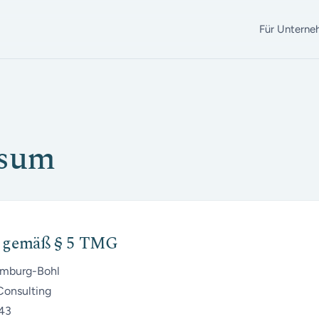
Für Untern
ssum
 gemäß § 5 TMG
mburg-Bohl
onsulting
 43